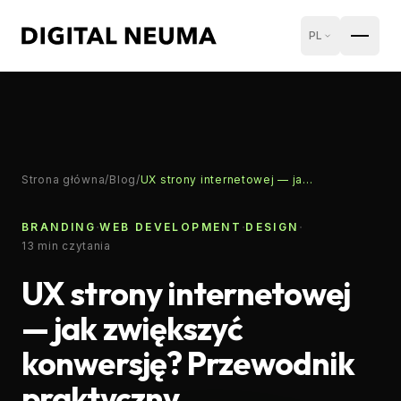
PL
Strona główna
/
Blog
/
UX strony internetowej — jak zwiększyć konwersję? Przewodnik praktyczny
·
·
·
BRANDING
WEB DEVELOPMENT
DESIGN
13
min czytania
UX strony internetowej
— jak zwiększyć
konwersję? Przewodnik
praktyczny