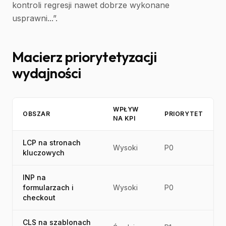
kontroli regresji nawet dobrze wykonane
usprawni...”.
Macierz priorytetyzacji
wydajności
WPŁYW
OBSZAR
PRIORYTET
NA KPI
LCP na stronach
Wysoki
P0
kluczowych
INP na
formularzach i
Wysoki
P0
checkout
CLS na szablonach