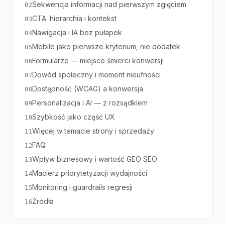
Sekwencja informacji nad pierwszym zgięciem
02
CTA: hierarchia i kontekst
03
Nawigacja i IA bez pułapek
04
Mobile jako pierwsze kryterium, nie dodatek
05
Formularze — miejsce śmierci konwersji
06
Dowód społeczny i moment nieufności
07
Dostępność (WCAG) a konwersja
08
Personalizacja i AI — z rozsądkiem
09
Szybkość jako część UX
10
Więcej w temacie strony i sprzedaży
11
FAQ
12
Wpływ biznesowy i wartość GEO SEO
13
Macierz priorytetyzacji wydajności
14
Monitoring i guardrails regresji
15
Źródła
16