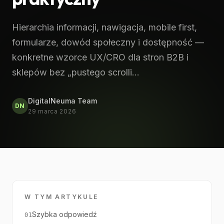
Hierarchia informacji, nawigacja, mobile first,
formularze, dowód społeczny i dostępność —
konkretne wzorce UX/CRO dla stron B2B i
sklepów bez „pustego scrolli…
DigitalNeuma Team
DN
29 marca 2026
W TYM ARTYKULE
Szybka odpowiedź
01