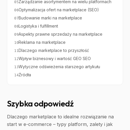
Zarządzanie asortymentem na wielu platformach
05
Optymalizacja ofert na marketplace (SEO)
06
Budowanie marki na marketplace
07
Logistyka i fulfillment
08
Aspekty prawne sprzedaży na marketplace
09
Reklama na marketplace
10
Dlaczego marketplace to przyszłość
11
Wpływ biznesowy i wartość GEO SEO
12
Wytyczne odświeżenia starszego artykułu
13
Źródła
14
Szybka odpowiedź
Dlaczego marketplace to idealne rozwiązanie na
start w e-commerce – typy platform, zalety i jak