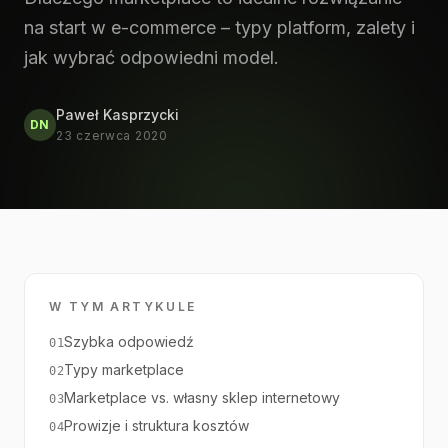
na start w e-commerce – typy platform, zalety i
jak wybrać odpowiedni model.
Paweł Kasprzycki
DN
23 czerwca 2020
W TYM ARTYKULE
Szybka odpowiedź
01
Typy marketplace
02
Marketplace vs. własny sklep internetowy
03
Prowizje i struktura kosztów
04