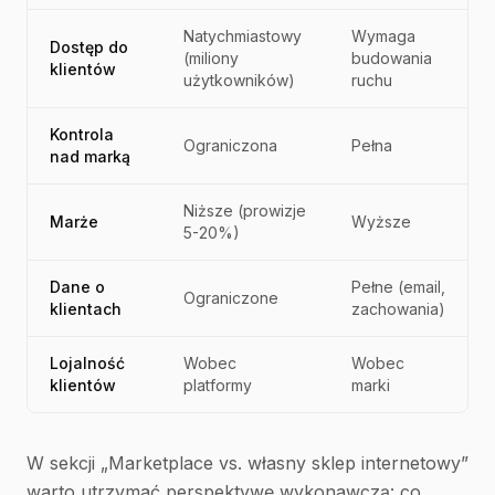
Natychmiastowy
Wymaga
Dostęp do
(miliony
budowania
klientów
użytkowników)
ruchu
Kontrola
Ograniczona
Pełna
nad marką
Niższe (prowizje
Marże
Wyższe
5-20%)
Dane o
Pełne (email,
Ograniczone
klientach
zachowania)
Lojalność
Wobec
Wobec
klientów
platformy
marki
W sekcji „Marketplace vs. własny sklep internetowy”
warto utrzymać perspektywę wykonawczą: co