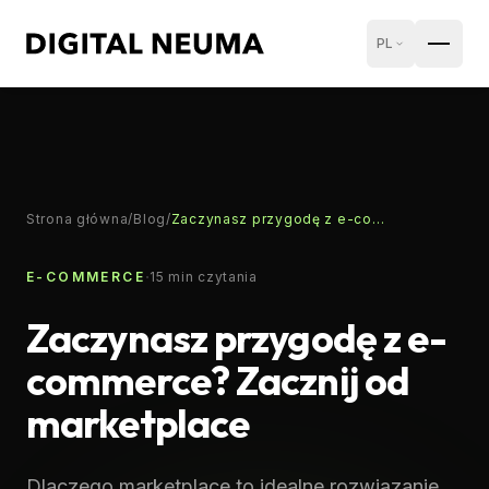
PL
Strona główna
/
Blog
/
Zaczynasz przygodę z e-commerce? Zacznij od marketplace
·
E-COMMERCE
15
min czytania
Zaczynasz przygodę z e-
commerce? Zacznij od
marketplace
Dlaczego marketplace to idealne rozwiązanie