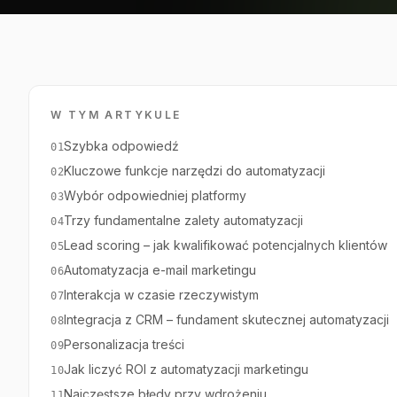
W TYM ARTYKULE
Szybka odpowiedź
01
Kluczowe funkcje narzędzi do automatyzacji
02
Wybór odpowiedniej platformy
03
Trzy fundamentalne zalety automatyzacji
04
Lead scoring – jak kwalifikować potencjalnych klientów
05
Automatyzacja e-mail marketingu
06
Interakcja w czasie rzeczywistym
07
Integracja z CRM – fundament skutecznej automatyzacji
08
Personalizacja treści
09
Jak liczyć ROI z automatyzacji marketingu
10
Najczęstsze błędy przy wdrożeniu
11