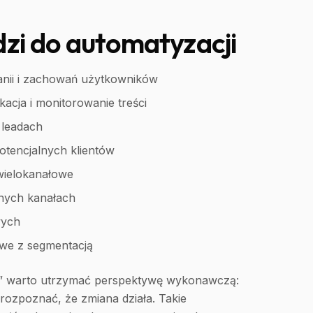
zi do automatyzacji
anii i zachowań użytkowników
kacja i monitorowanie treści
 leadach
potencjalnych klientów
wielokanałowe
żnych kanałach
wych
owe z segmentacją
ji” warto utrzymać perspektywę wykonawczą:
 rozpoznać, że zmiana działa. Takie