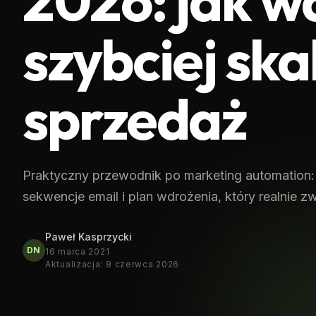
2026: jak w
szybciej sk
sprzedaż
Praktyczny przewodnik po marketing automation: 
sekwencje email i plan wdrożenia, który realnie 
Paweł Kasprzycki
DN
16 marca 2021
Aktualizacja
:
8 czerwca 2026