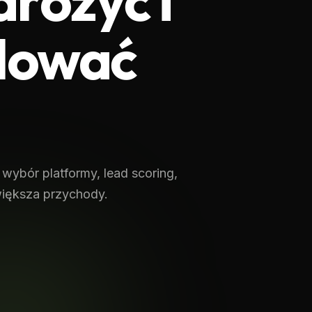
drożyć i
alować
wybór platformy, lead scoring,
zwiększa przychody.