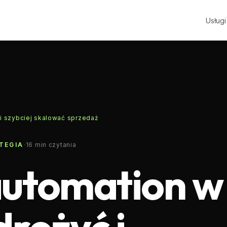
Usługi
 i szybciej skalować sprzedaż
·
TEGIA
16
min czytania
automation w