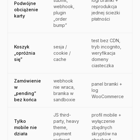
submit,
logi bramki +
Podwójne
webhook,
reprodukcja
obciążenie
plugin
jednej ścieżki
karty
„order
płatności
bump”
test bez CDN,
Koszyk
sesja /
tryb incognito,
„opróżnia
cookie /
weryfikacja
się”
cache
domeny
ciasteczka
Zamówienie
webhook
panel bramki +
w
nie wraca,
log
„pending”
bramka w
WooCommerce
bez końca
sandboxie
JS third-
profil mobile +
Tylko
party, heavy
wyłączenie
mobile nie
theme,
zbędnych
działa
payment
skryptów na
redirect
checkout