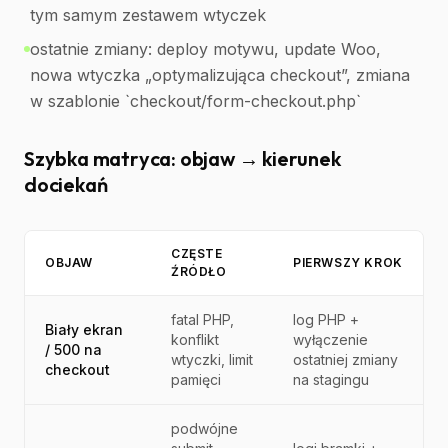
tym samym zestawem wtyczek
ostatnie zmiany: deploy motywu, update Woo,
nowa wtyczka „optymalizująca checkout”, zmiana
w szablonie `checkout/form-checkout.php`
Szybka matryca: objaw → kierunek
dociekań
CZĘSTE
OBJAW
PIERWSZY KROK
ŹRÓDŁO
fatal PHP,
log PHP +
Biały ekran
konflikt
wyłączenie
/ 500 na
wtyczki, limit
ostatniej zmiany
checkout
pamięci
na stagingu
podwójne