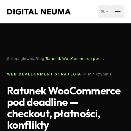
PL
Strona główna
/
Blog
/
Ratunek WooCommerce pod deadline — checkout, płatności, konflikty
·
·
WEB DEVELOPMENT
STRATEGIA
14
min czytania
Ratunek WooCommerce
pod deadline —
checkout, płatności,
konflikty