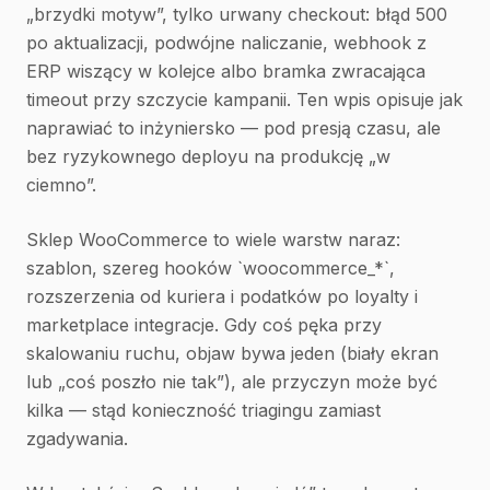
„brzydki motyw”, tylko urwany checkout: błąd 500
po aktualizacji, podwójne naliczanie, webhook z
ERP wiszący w kolejce albo bramka zwracająca
timeout przy szczycie kampanii. Ten wpis opisuje jak
naprawiać to inżyniersko — pod presją czasu, ale
bez ryzykownego deployu na produkcję „w
ciemno”.
Sklep WooCommerce to wiele warstw naraz:
szablon, szereg hooków `woocommerce_*`,
rozszerzenia od kuriera i podatków po loyalty i
marketplace integracje. Gdy coś pęka przy
skalowaniu ruchu, objaw bywa jeden (biały ekran
lub „coś poszło nie tak”), ale przyczyn może być
kilka — stąd konieczność triagingu zamiast
zgadywania.