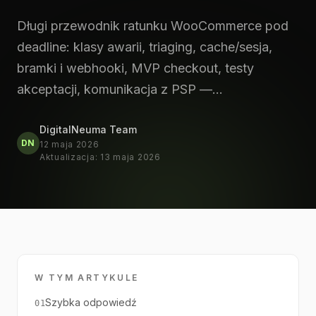
Długi przewodnik ratunku WooCommerce pod
deadline: klasy awarii, triaging, cache/sesja,
bramki i webhooki, MVP checkout, testy
akceptacji, komunikacja z PSP —…
DigitalNeuma Team
DN
12 maja 2026
Aktualizacja
:
13 maja 2026
W TYM ARTYKULE
Szybka odpowiedź
01