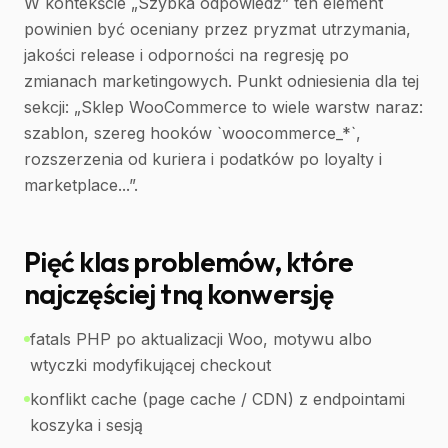
W kontekście „Szybka odpowiedź” ten element
powinien być oceniany przez pryzmat utrzymania,
jakości release i odporności na regresję po
zmianach marketingowych. Punkt odniesienia dla tej
sekcji: „Sklep WooCommerce to wiele warstw naraz:
szablon, szereg hooków `woocommerce_*`,
rozszerzenia od kuriera i podatków po loyalty i
marketplace...”.
Pięć klas problemów, które
najczęściej tną konwersję
fatals PHP po aktualizacji Woo, motywu albo
wtyczki modyfikującej checkout
konflikt cache (page cache / CDN) z endpointami
koszyka i sesją