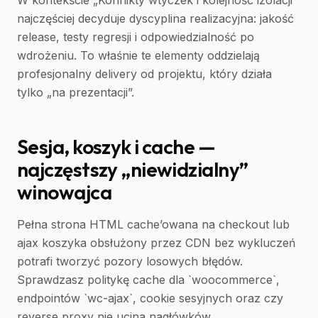
W kontekście „Konflikty wtyczek i kolejność izolacji”
najczęściej decyduje dyscyplina realizacyjna: jakość
release, testy regresji i odpowiedzialność po
wdrożeniu. To właśnie te elementy oddzielają
profesjonalny delivery od projektu, który działa
tylko „na prezentacji”.
Sesja, koszyk i cache —
najczęstszy „niewidzialny”
winowajca
Pełna strona HTML cache’owana na checkout lub
ajax koszyka obsłużony przez CDN bez wykluczeń
potrafi tworzyć pozory losowych błędów.
Sprawdzasz politykę cache dla `woocommerce`,
endpointów `wc-ajax`, cookie sesyjnych oraz czy
reverse proxy nie ucina nagłówków.