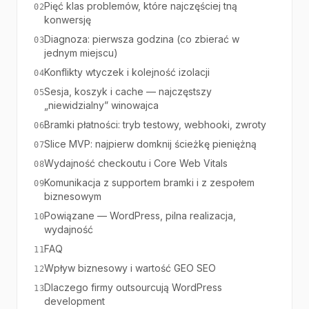
Pięć klas problemów, które najczęściej tną
02
konwersję
Diagnoza: pierwsza godzina (co zbierać w
03
jednym miejscu)
Konflikty wtyczek i kolejność izolacji
04
Sesja, koszyk i cache — najczęstszy
05
„niewidzialny” winowajca
Bramki płatności: tryb testowy, webhooki, zwroty
06
Slice MVP: najpierw domknij ścieżkę pieniężną
07
Wydajność checkoutu i Core Web Vitals
08
Komunikacja z supportem bramki i z zespołem
09
biznesowym
Powiązane — WordPress, pilna realizacja,
10
wydajność
FAQ
11
Wpływ biznesowy i wartość GEO SEO
12
Dlaczego firmy outsourcują WordPress
13
development