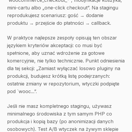
`woocommerce_checkout_*`, modyfikacje koszyka,
mini-cartu albo „one-click checkout”. Na stagingu
reprodukujesz scenariusz: gość → dodanie
produktu → przejście do płatności → callback.
W praktyce najlepsze zespoły opisują ten obszar
językiem kryteriów akceptacji: co musi być
spełnione, aby uznać wdrożenie za gotowe
komercyjnie, nie tylko technicznie. Punkt odniesienia
dla tej sekcji: „Zamiast wyłączać losowo pluginy na
produkcji, budujesz krótką listę podejrzanych:
ostatnie zmiany w repozytorium, wtyczki podpięte
pod `wooc...”.
Jeśli nie masz kompletnego stagingu, używasz
minimalnego środowiska z tym samym PHP co
produkcja i kopią bazy (po anonimizacji danych
osobowych). Test A/B wtyczek na żywym sklepie