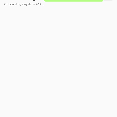
Onboarding zwykle w 7-14 dni
Globalna firma technologiczna specjalizująca się w AI,
aplikacjach mobilnych i oprogramowaniu enterprise.
Budujemy to, co ma znaczenie.
USŁUGI
BRANŻE
Rozwój AI
Opieka zdrowotna
Aplikacje mobilne
Finanse