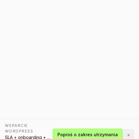
WSPARCIE
WORDPRESS
×
Poproś o zakres utrzymania
SLA + onboarding + plan stabilizacji