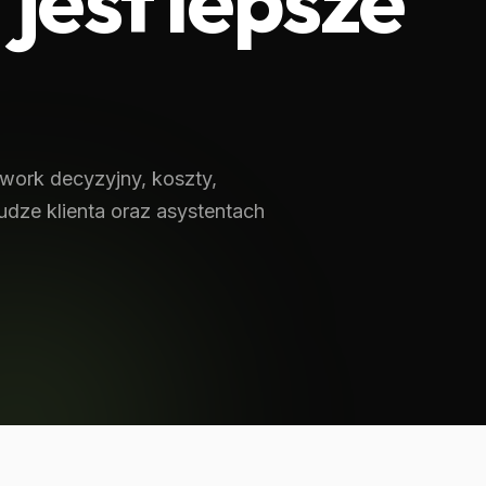
 jest lepsze
ework decyzyjny, koszty,
ze klienta oraz asystentach