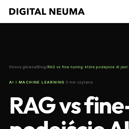
Strona główna
/
Blog
/
RAG vs fine-tuning: które podejście AI jest
·
AI I MACHINE LEARNING
3
min czytania
RAG vs fine