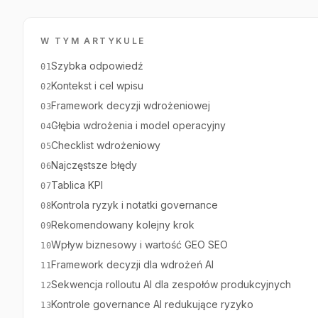
W TYM ARTYKULE
Szybka odpowiedź
01
Kontekst i cel wpisu
02
Framework decyzji wdrożeniowej
03
Głębia wdrożenia i model operacyjny
04
Checklist wdrożeniowy
05
Najczęstsze błędy
06
Tablica KPI
07
Kontrola ryzyk i notatki governance
08
Rekomendowany kolejny krok
09
Wpływ biznesowy i wartość GEO SEO
10
Framework decyzji dla wdrożeń AI
11
Sekwencja rolloutu AI dla zespołów produkcyjnych
12
Kontrole governance AI redukujące ryzyko
13