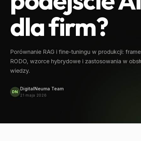
podejście AI
dla firm?
Porównanie RAG i fine-tuningu w produkcji: fram
RODO, wzorce hybrydowe i zastosowania w obsłud
wiedzy.
DigitalNeuma Team
DN
21 maja 2026