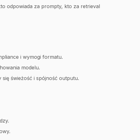
o odpowiada za prompty, kto za retrieval
mpliance i wymogi formatu.
achowania modelu.
 się świeżość i spójność outputu.
dzy.
mowy.