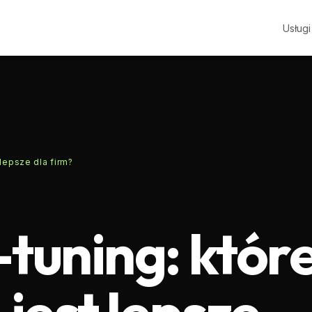
Usługi
 lepsze dla firm?
-tuning: któr