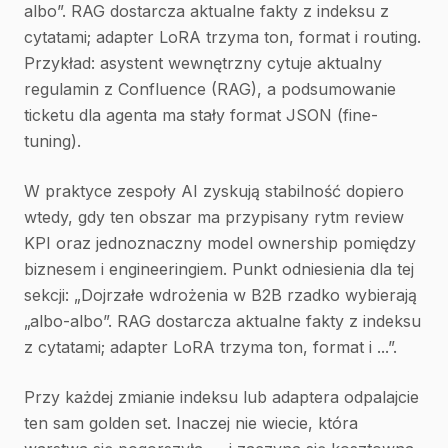
albo”. RAG dostarcza aktualne fakty z indeksu z
cytatami; adapter LoRA trzyma ton, format i routing.
Przykład: asystent wewnętrzny cytuje aktualny
regulamin z Confluence (RAG), a podsumowanie
ticketu dla agenta ma stały format JSON (fine-
tuning).
W praktyce zespoły AI zyskują stabilność dopiero
wtedy, gdy ten obszar ma przypisany rytm review
KPI oraz jednoznaczny model ownership pomiędzy
biznesem i engineeringiem. Punkt odniesienia dla tej
sekcji: „Dojrzałe wdrożenia w B2B rzadko wybierają
„albo-albo”. RAG dostarcza aktualne fakty z indeksu
z cytatami; adapter LoRA trzyma ton, format i ...”.
Przy każdej zmianie indeksu lub adaptera odpalajcie
ten sam golden set. Inaczej nie wiecie, która