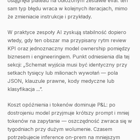
osiągnęła plateau na odłożonym zestawie eval: ten
sam typ błędu wraca w kolejnych iteracjach, mimo
że zmieniacie instrukcje i przykłady.
W praktyce zespoły AI zyskują stabilność dopiero
wtedy, gdy ten obszar ma przypisany rytm review
KPI oraz jednoznaczny model ownership pomiędzy
biznesem i engineeringiem. Punkt odniesienia dla tej
sekcji: „Schemat wyjścia musi być identyczny przy
setkach tysięcy lub milionach wywołań — pola
JSON, klauzule prawne, kody medyczne lub
klasyfikacja ...”.
Koszt opóźnienia i tokenów dominuje P&L: po
dostrojeniu model przyjmuje krótszy prompt i mniej
tokenów na zapytanie — oszczędność zwraca się w
tygodniach przy dużym wolumenie. Czasem
potrzebujecie inference on-prem na mniejszym