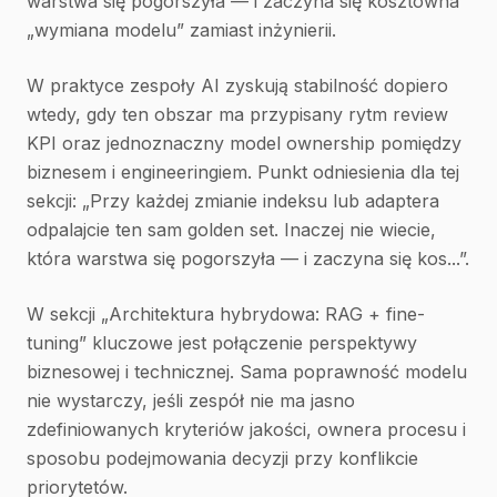
warstwa się pogorszyła — i zaczyna się kosztowna
„wymiana modelu” zamiast inżynierii.
W praktyce zespoły AI zyskują stabilność dopiero
wtedy, gdy ten obszar ma przypisany rytm review
KPI oraz jednoznaczny model ownership pomiędzy
biznesem i engineeringiem. Punkt odniesienia dla tej
sekcji: „Przy każdej zmianie indeksu lub adaptera
odpalajcie ten sam golden set. Inaczej nie wiecie,
która warstwa się pogorszyła — i zaczyna się kos...”.
W sekcji „Architektura hybrydowa: RAG + fine-
tuning” kluczowe jest połączenie perspektywy
biznesowej i technicznej. Sama poprawność modelu
nie wystarczy, jeśli zespół nie ma jasno
zdefiniowanych kryteriów jakości, ownera procesu i
sposobu podejmowania decyzji przy konflikcie
priorytetów.