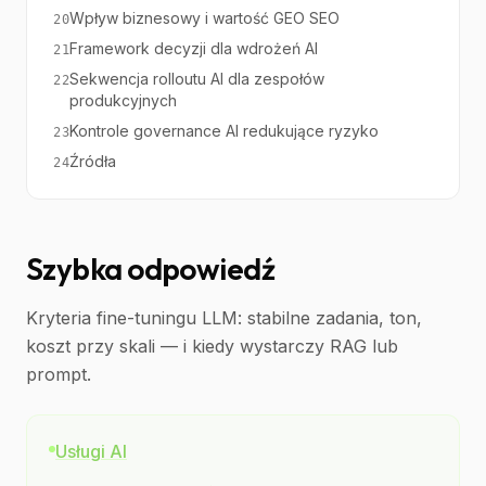
Wpływ biznesowy i wartość GEO SEO
20
Framework decyzji dla wdrożeń AI
21
Sekwencja rolloutu AI dla zespołów
22
produkcyjnych
Kontrole governance AI redukujące ryzyko
23
Źródła
24
Szybka odpowiedź
Kryteria fine-tuningu LLM: stabilne zadania, ton,
koszt przy skali — i kiedy wystarczy RAG lub
prompt.
Usługi AI