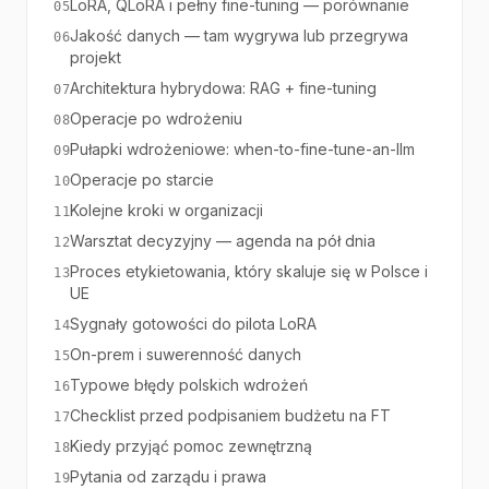
LoRA, QLoRA i pełny fine-tuning — porównanie
05
Jakość danych — tam wygrywa lub przegrywa
06
projekt
Architektura hybrydowa: RAG + fine-tuning
07
Operacje po wdrożeniu
08
Pułapki wdrożeniowe: when-to-fine-tune-an-llm
09
Operacje po starcie
10
Kolejne kroki w organizacji
11
Warsztat decyzyjny — agenda na pół dnia
12
Proces etykietowania, który skaluje się w Polsce i
13
UE
Sygnały gotowości do pilota LoRA
14
On-prem i suwerenność danych
15
Typowe błędy polskich wdrożeń
16
Checklist przed podpisaniem budżetu na FT
17
Kiedy przyjąć pomoc zewnętrzną
18
Pytania od zarządu i prawa
19