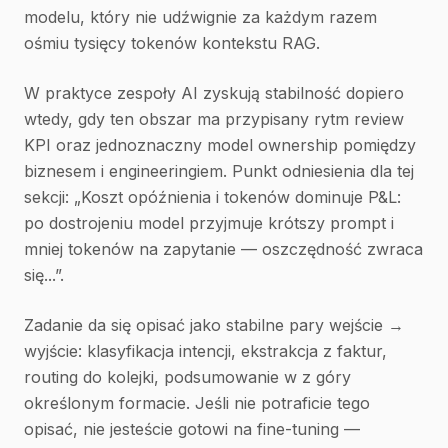
modelu, który nie udźwignie za każdym razem
ośmiu tysięcy tokenów kontekstu RAG.
W praktyce zespoły AI zyskują stabilność dopiero
wtedy, gdy ten obszar ma przypisany rytm review
KPI oraz jednoznaczny model ownership pomiędzy
biznesem i engineeringiem. Punkt odniesienia dla tej
sekcji: „Koszt opóźnienia i tokenów dominuje P&L:
po dostrojeniu model przyjmuje krótszy prompt i
mniej tokenów na zapytanie — oszczędność zwraca
się...”.
Zadanie da się opisać jako stabilne pary wejście →
wyjście: klasyfikacja intencji, ekstrakcja z faktur,
routing do kolejki, podsumowanie w z góry
określonym formacie. Jeśli nie potraficie tego
opisać, nie jesteście gotowi na fine-tuning —