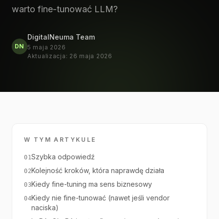
warto fine-tunować LLM?
DigitalNeuma Team
DN
5 maja 2026
Aktualizacja
:
26 maja 2026
W TYM ARTYKULE
Szybka odpowiedź
01
Kolejność kroków, która naprawdę działa
02
Kiedy fine-tuning ma sens biznesowy
03
Kiedy nie fine-tunować (nawet jeśli vendor
04
naciska)