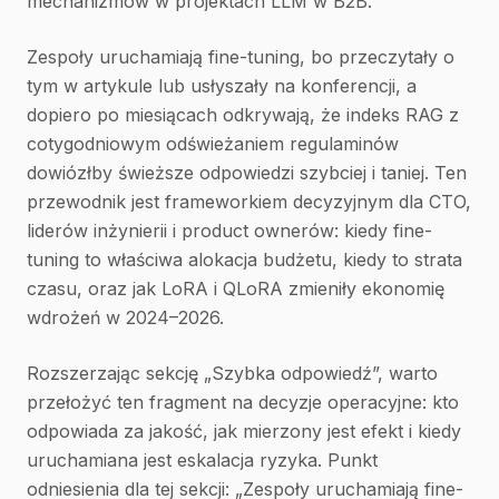
mechanizmów w projektach LLM w B2B.
Zespoły uruchamiają fine-tuning, bo przeczytały o
tym w artykule lub usłyszały na konferencji, a
dopiero po miesiącach odkrywają, że indeks RAG z
cotygodniowym odświeżaniem regulaminów
dowiózłby świeższe odpowiedzi szybciej i taniej. Ten
przewodnik jest frameworkiem decyzyjnym dla CTO,
liderów inżynierii i product ownerów: kiedy fine-
tuning to właściwa alokacja budżetu, kiedy to strata
czasu, oraz jak LoRA i QLoRA zmieniły ekonomię
wdrożeń w 2024–2026.
Rozszerzając sekcję „Szybka odpowiedź”, warto
przełożyć ten fragment na decyzje operacyjne: kto
odpowiada za jakość, jak mierzony jest efekt i kiedy
uruchamiana jest eskalacja ryzyka. Punkt
odniesienia dla tej sekcji: „Zespoły uruchamiają fine-