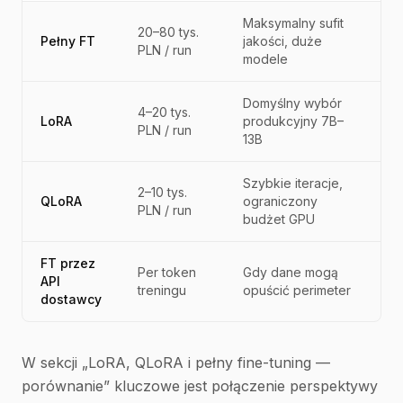
Maksymalny sufit
20–80 tys.
Pełny FT
jakości, duże
PLN / run
modele
Domyślny wybór
4–20 tys.
LoRA
produkcyjny 7B–
PLN / run
13B
Szybkie iteracje,
2–10 tys.
QLoRA
ograniczony
PLN / run
budżet GPU
FT przez
Per token
Gdy dane mogą
API
treningu
opuścić perimeter
dostawcy
W sekcji „LoRA, QLoRA i pełny fine-tuning —
porównanie” kluczowe jest połączenie perspektywy