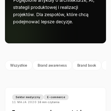
Pogłębione artykuły o architekturze, AI,
strategii produktowej i realizacji
projektów. Dla zespołów, które chcą
podejmować lepsze decyzje.
Filtruj według kategorii
Wszystkie
Brand awareness
Brand book
Br
Sektor medyczny
E-commerce
11 MAJA 2020
·
16
min czytania