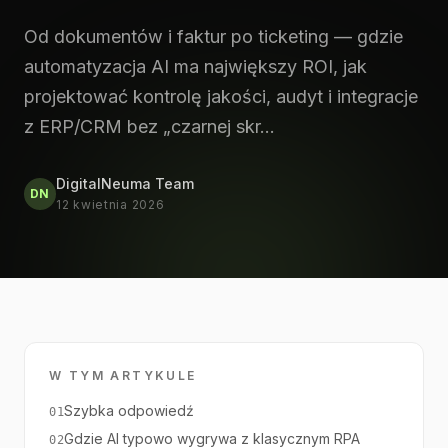
Od dokumentów i faktur po ticketing — gdzie
automatyzacja AI ma największy ROI, jak
projektować kontrolę jakości, audyt i integracje
z ERP/CRM bez „czarnej skr…
DigitalNeuma Team
DN
12 kwietnia 2026
W TYM ARTYKULE
Szybka odpowiedź
01
Gdzie AI typowo wygrywa z klasycznym RPA
02