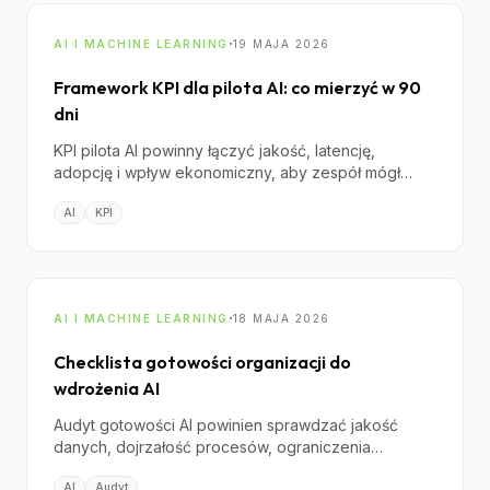
·
AI I MACHINE LEARNING
19 MAJA 2026
Framework KPI dla pilota AI: co mierzyć w 90
dni
KPI pilota AI powinny łączyć jakość, latencję,
adopcję i wpływ ekonomiczny, aby zespół mógł
obiektywnie zdecydować: skalować, pivotować czy
AI
KPI
zatrzymać projekt.
·
AI I MACHINE LEARNING
18 MAJA 2026
Checklista gotowości organizacji do
wdrożenia AI
Audyt gotowości AI powinien sprawdzać jakość
danych, dojrzałość procesów, ograniczenia
techniczne, ryzyko prawne i dopasowanie modelu
AI
Audyt