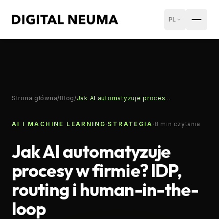
PL
Strona główna
/
Blog
/
Jak AI automatyzuje procesy w firmie? IDP, routing i human-in-the-loop
·
·
AI I MACHINE LEARNING
STRATEGIA
8
min czytania
Jak AI automatyzuje
procesy w firmie? IDP,
routing i human-in-the-
loop