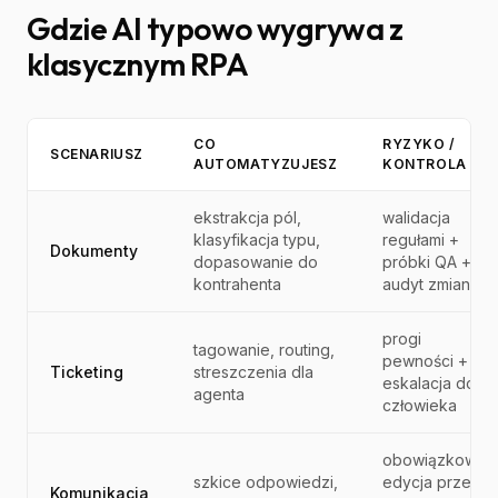
Gdzie AI typowo wygrywa z
klasycznym RPA
CO
RYZYKO /
SCENARIUSZ
AUTOMATYZUJESZ
KONTROLA
ekstrakcja pól,
walidacja
klasyfikacja typu,
regułami +
Dokumenty
dopasowanie do
próbki QA +
kontrahenta
audyt zmian
progi
tagowanie, routing,
pewności +
Ticketing
streszczenia dla
eskalacja do
agenta
człowieka
obowiązkowa
szkice odpowiedzi,
edycja przed
Komunikacja