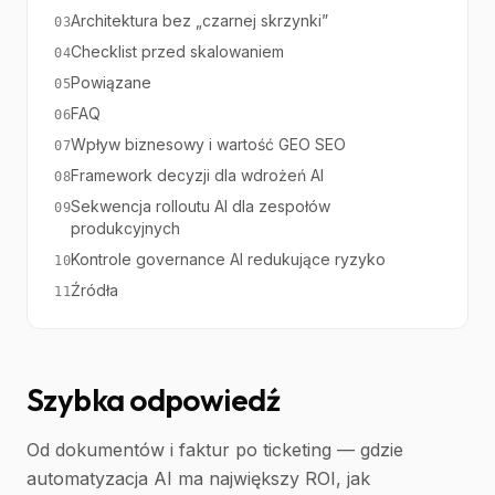
Architektura bez „czarnej skrzynki”
03
Checklist przed skalowaniem
04
Powiązane
05
FAQ
06
Wpływ biznesowy i wartość GEO SEO
07
Framework decyzji dla wdrożeń AI
08
Sekwencja rolloutu AI dla zespołów
09
produkcyjnych
Kontrole governance AI redukujące ryzyko
10
Źródła
11
Szybka odpowiedź
Od dokumentów i faktur po ticketing — gdzie
automatyzacja AI ma największy ROI, jak