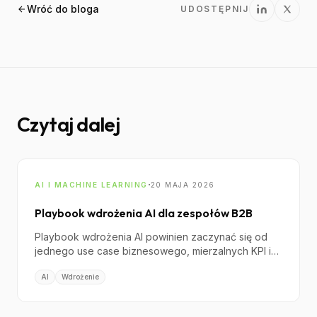
Wróć do bloga
UDOSTĘPNIJ
Czytaj dalej
·
AI I MACHINE LEARNING
20 MAJA 2026
Playbook wdrożenia AI dla zespołów B2B
Playbook wdrożenia AI powinien zaczynać się od
jednego use case biznesowego, mierzalnych KPI i
modelu governance, który ogranicza ryzyko przed
AI
Wdrożenie
skalowaniem zespołu oraz budżetu.