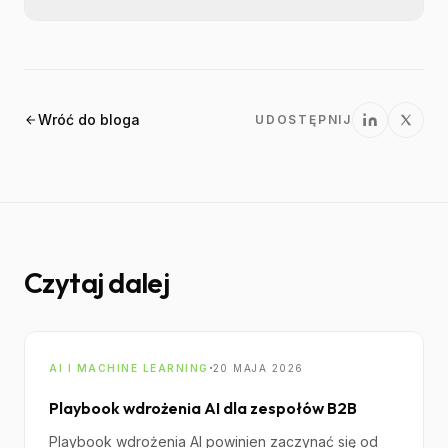
wolumenie.
Warto robić przegląd co kwartał lub po
każdej większej zmianie produktu, algorytmu
albo polityki platformy.
Wróć do bloga
UDOSTĘPNIJ
Czytaj dalej
·
AI I MACHINE LEARNING
20 MAJA 2026
Playbook wdrożenia AI dla zespołów B2B
Playbook wdrożenia AI powinien zaczynać się od