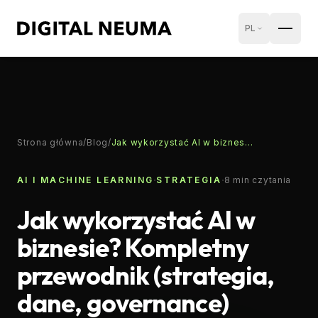
PL
Strona główna
/
Blog
/
Jak wykorzystać AI w biznesie? Kompletny przewodnik (strategia, dane, governance)
·
·
AI I MACHINE LEARNING
STRATEGIA
8
min czytania
Jak wykorzystać AI w
biznesie? Kompletny
przewodnik (strategia,
dane, governance)