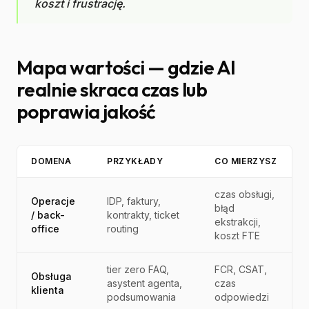
koszt i frustrację.
Mapa wartości — gdzie AI
realnie skraca czas lub
poprawia jakość
DOMENA
PRZYKŁADY
CO MIERZYSZ
czas obsługi,
Operacje
IDP, faktury,
błąd
/ back-
kontrakty, ticket
ekstrakcji,
office
routing
koszt FTE
tier zero FAQ,
FCR, CSAT,
Obsługa
asystent agenta,
czas
klienta
podsumowania
odpowiedzi