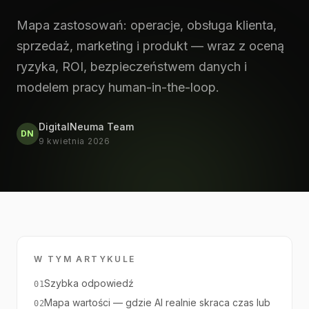
Mapa zastosowań: operacje, obsługa klienta,
sprzedaż, marketing i produkt — wraz z oceną
ryzyka, ROI, bezpieczeństwem danych i
modelem pracy human-in-the-loop.
DigitalNeuma Team
DN
9 kwietnia 2026
W TYM ARTYKULE
Szybka odpowiedź
01
Mapa wartości — gdzie AI realnie skraca czas lub
02