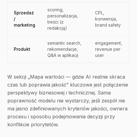
scoring,
Sprzedaż
CPL,
personalizacja,
/
konwersja,
treści (z
marketing
brand safety
redakcją)
semantic search,
engagement,
Produkt
rekomendacje,
revenue per
Q&A w aplikacji
user
W sekcji „Mapa wartości — gdzie AI realnie skraca
czas lub poprawia jakość” kluczowe jest połączenie
perspektywy biznesowej i technicznej. Sama
poprawność modelu nie wystarczy, jeśli zespół nie
ma jasno zdefiniowanych kryteriów jakości, ownera
procesu i sposobu podejmowania decyzji przy
konflikcie priorytetów.