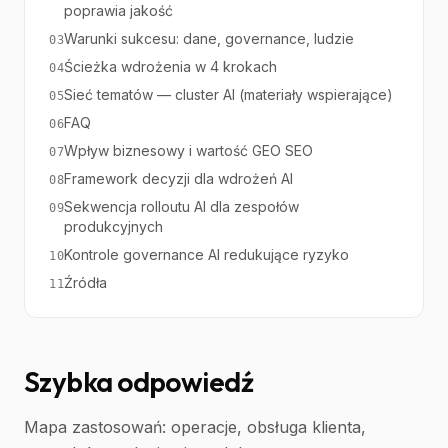
poprawia jakość
Warunki sukcesu: dane, governance, ludzie
03
Ścieżka wdrożenia w 4 krokach
04
Sieć tematów — cluster AI (materiały wspierające)
05
FAQ
06
Wpływ biznesowy i wartość GEO SEO
07
Framework decyzji dla wdrożeń AI
08
Sekwencja rolloutu AI dla zespołów
09
produkcyjnych
Kontrole governance AI redukujące ryzyko
10
Źródła
11
Szybka odpowiedź
Mapa zastosowań: operacje, obsługa klienta,