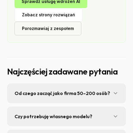
Sprawdź usługę wdrożeń AI
Zobacz strony rozwiązań
Porozmawiaj z zespołem
Najczęściej zadawane pytania
Od czego zacząć jako firma 50–200 osób?
Od jednego procesu z jasnym KPI i dobrymi
logami — np. routing ticketów lub ekstrakcja
Czy potrzebuję własnego modelu?
pól z dokumentów — nie od „platformy dla
całej firmy” bez celu.
Rzadko na start — często wystarczy dobry