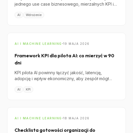
jednego use case biznesowego, mierzalnych KPI i
modelu governance, który ogranicza ryzyko przed
AI
Wdrożenie
skalowaniem zespołu oraz budżetu.
·
AI I MACHINE LEARNING
19 MAJA 2026
Framework KPI dla pilota AI: co mierzyć w 90
dni
KPI pilota AI powinny łączyć jakość, latencję,
adopcję i wpływ ekonomiczny, aby zespół mógł
obiektywnie zdecydować: skalować, pivotować czy
AI
KPI
zatrzymać projekt.
·
AI I MACHINE LEARNING
18 MAJA 2026
Checklista gotowości organizacji do