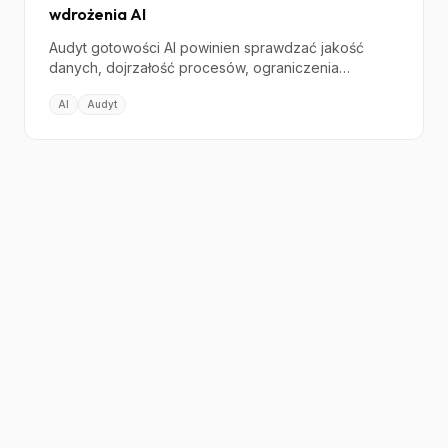
wdrożenia AI
Audyt gotowości AI powinien sprawdzać jakość
danych, dojrzałość procesów, ograniczenia
techniczne, ryzyko prawne i dopasowanie modelu
AI
Audyt
operacyjnego przed startem wdrożenia.