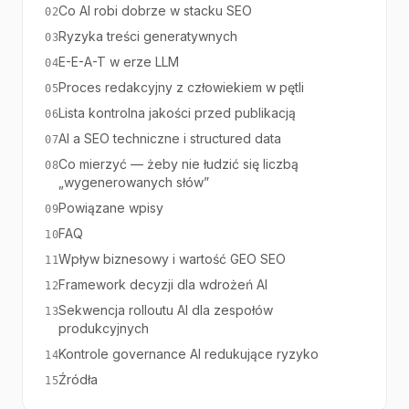
Co AI robi dobrze w stacku SEO
02
Ryzyka treści generatywnych
03
E-E-A-T w erze LLM
04
Proces redakcyjny z człowiekiem w pętli
05
Lista kontrolna jakości przed publikacją
06
AI a SEO techniczne i structured data
07
Co mierzyć — żeby nie łudzić się liczbą
08
„wygenerowanych słów”
Powiązane wpisy
09
FAQ
10
Wpływ biznesowy i wartość GEO SEO
11
Framework decyzji dla wdrożeń AI
12
Sekwencja rolloutu AI dla zespołów
13
produkcyjnych
Kontrole governance AI redukujące ryzyko
14
Źródła
15