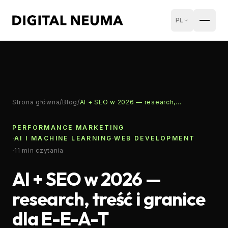
PL
Strona główna
/
Blog
/
AI + SEO w 2026 — research, treść i granice dla E-E-A-T
PERFORMANCE MARKETING
·
·
AI I MACHINE LEARNING
WEB DEVELOPMENT
·
11
min czytania
AI + SEO w 2026 —
research, treść i granice
dla E-E-A-T