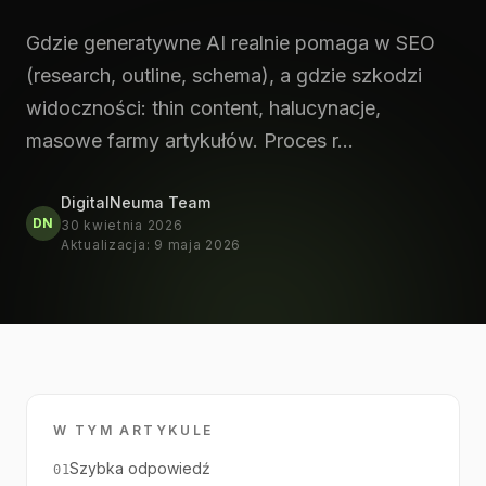
Gdzie generatywne AI realnie pomaga w SEO
(research, outline, schema), a gdzie szkodzi
widoczności: thin content, halucynacje,
masowe farmy artykułów. Proces r…
DigitalNeuma Team
DN
30 kwietnia 2026
Aktualizacja
:
9 maja 2026
W TYM ARTYKULE
Szybka odpowiedź
01