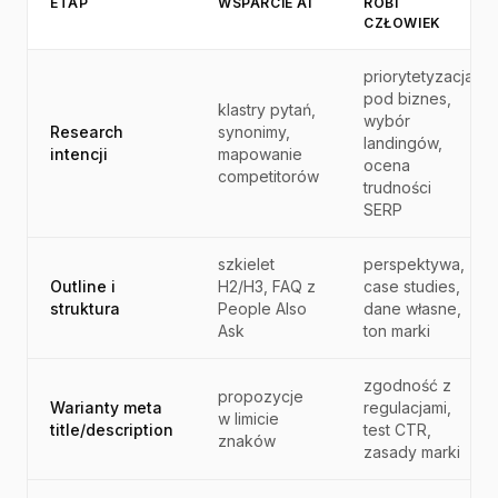
ETAP
WSPARCIE AI
ROBI
CZŁOWIEK
priorytetyzacja
pod biznes,
klastry pytań,
wybór
Research
synonimy,
landingów,
intencji
mapowanie
ocena
competitorów
trudności
SERP
szkielet
perspektywa,
Outline i
H2/H3, FAQ z
case studies,
struktura
People Also
dane własne,
Ask
ton marki
zgodność z
propozycje
Warianty meta
regulacjami,
w limicie
title/description
test CTR,
znaków
zasady marki