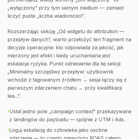
„wyłączony” przy tym samym medium — zamiast
liczyć puste „liczba wiadomości”.
Rozszerzając sekcję „Od widgetu do attribution —
przepływ danych”, warto przełożyć ten fragment na
decyzje operacyjne: kto odpowiada za jakość, jak
mierzony jest efekt i kiedy uruchamiana jest
eskalacja ryzyka. Punkt odniesienia dla tej sekcji:
„Minimalny szczęśliwy przepływ: użytkownik
wchodzi z tagowanym źródłem → sesja łączy się z
pierwszym zdarzeniem chatu → przy kwalifikacji
lea...”.
Ustal jedno pole „campaign context” przekazywane
z landingów do payloadu — spójnie z UTM i Ads.
Loguj eskalację do człowieka jako osobne
zdarzenie — to często najwyższy ROAS całego