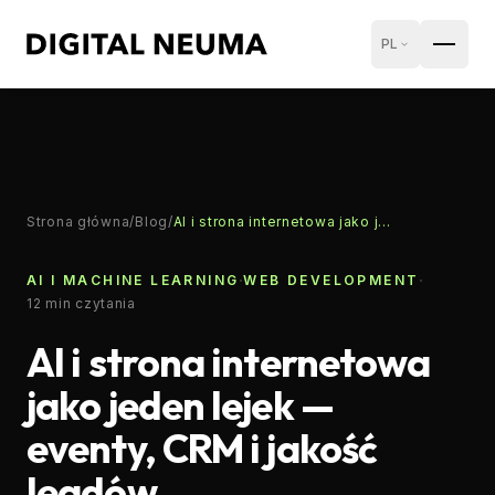
PL
Strona główna
/
Blog
/
AI i strona internetowa jako jeden lejek — eventy, CRM i jakość leadów
·
·
AI I MACHINE LEARNING
WEB DEVELOPMENT
12
min czytania
AI i strona internetowa
jako jeden lejek —
eventy, CRM i jakość
leadów