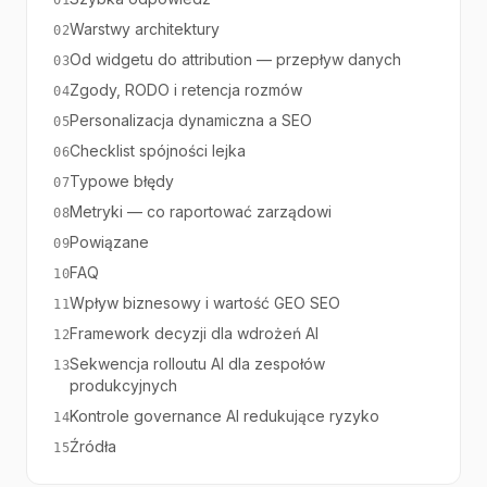
01
Warstwy architektury
02
Od widgetu do attribution — przepływ danych
03
Zgody, RODO i retencja rozmów
04
Personalizacja dynamiczna a SEO
05
Checklist spójności lejka
06
Typowe błędy
07
Metryki — co raportować zarządowi
08
Powiązane
09
FAQ
10
Wpływ biznesowy i wartość GEO SEO
11
Framework decyzji dla wdrożeń AI
12
Sekwencja rolloutu AI dla zespołów
13
produkcyjnych
Kontrole governance AI redukujące ryzyko
14
Źródła
15