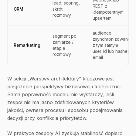
lead, scoring,
REST z
CRM
skrót
idempotentnym
rozmowy
upsertem
audience
segment po
zsynchronizowane
zamiarze /
Remarketing
z tym samym
etapie
user_id lub hashed
rozmowy
email
W sekcji „Warstwy architektury” kluczowe jest
połączenie perspektywy biznesowej i technicznej.
Sama poprawność modelu nie wystarczy, jeśli
zespół nie ma jasno zdefiniowanych kryteriów
jakości, ownera procesu i sposobu podejmowania
decyzji przy konflikcie priorytetów.
W praktyce zespoły AI zyskują stabilność dopiero