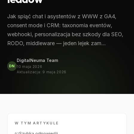
Jak spiąć chat i asystentów z WWW z GA4,
consent mode i CRM: taxonomia eventów,
webhooki, personalizacja bez szkody dla SEO,
RODO, middleware — jeden lejek zam…
DigitalNeuma Team
DN
10 maja 2026
Aktualizacja
:
9 maja 2026
W TYM ARTYKULE
Szybka odpowiedź