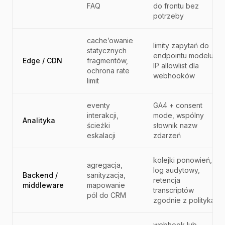
FAQ
do frontu bez
potrzeby
cache’owanie
limity zapytań do
statycznych
endpointu modelu,
Edge / CDN
fragmentów,
IP allowlist dla
ochrona rate
webhooków
limit
eventy
GA4 + consent
interakcji,
mode, wspólny
Analityka
ścieżki
słownik nazw
eskalacji
zdarzeń
kolejki ponowień,
agregacja,
log audytowy,
Backend /
sanityzacja,
retencja
middleware
mapowanie
transcriptów
pól do CRM
zgodnie z polityką
webhook lub